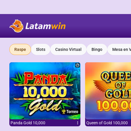
Raspe
Slots
Casino Virtual
Bingo
Mesa en V
Panda Gold 10,000
Queen of Gold 100,000