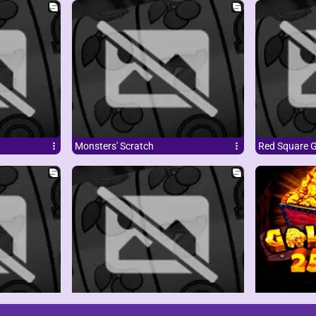
Monsters' Scratch
Red Square 
Super Mask
Gold Rush 2