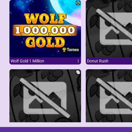
Wolf Gold 1 Million
Donut Rush
Secret Cupcakes
Signs Of Fortune