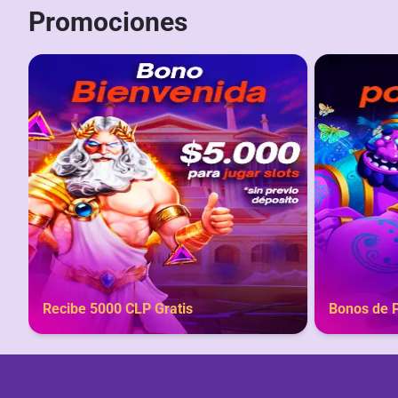
Promociones
Recibe 5000 CLP Gratis
Bonos de