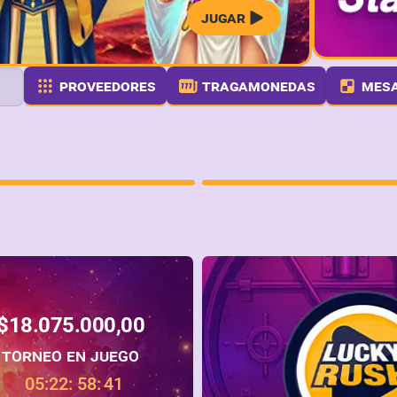
JUGAR
PROVEEDORES
TRAGAMONEDAS
MESA
$18.075.000,00
TORNEO EN JUEGO
05
:
22
:
58
:
39