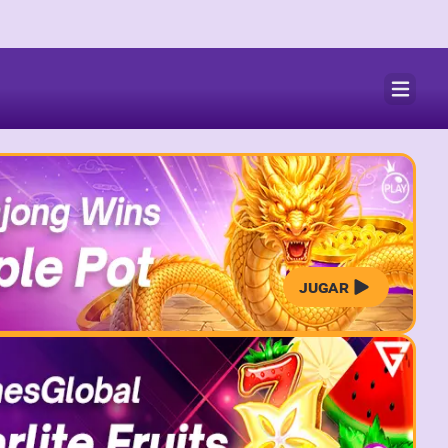
JUGAR