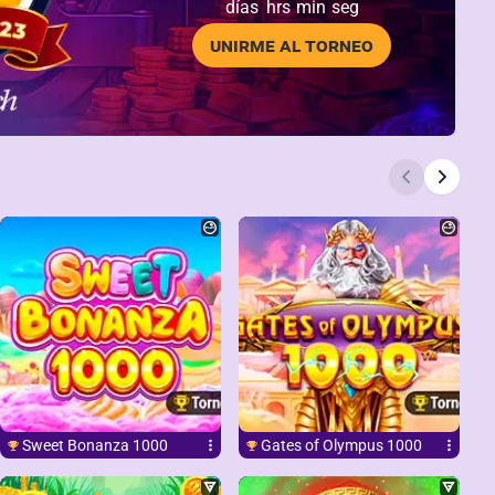
días
hrs
min
seg
UNIRME AL TORNEO
Sweet Bonanza 1000
Gates of Olympus 1000