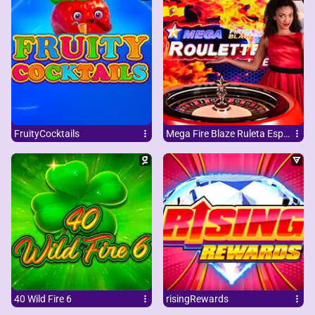
FruityCocktails
Mega Fire Blaze Ruleta España (Curacao)
40 Wild Fire 6
risingRewards