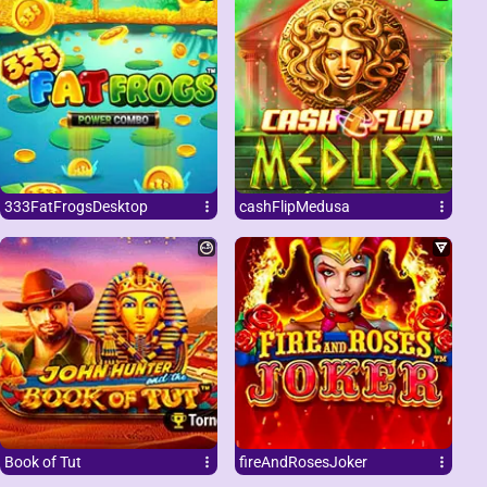
333FatFrogsDesktop
cashFlipMedusa
M
Book of Tut
fireAndRosesJoker