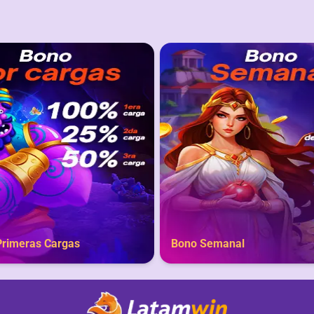
 Primeras Cargas
Bono Semanal