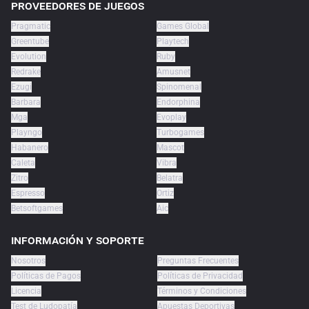
PROVEEDORES DE JUEGOS
Pragmatic
Games Global
Greentube
Playtech
Evolution
Ruby
Redrake
Amusnet
Ezugi
Spinomenal
Barbara
Endorphina
Mga
Evoplay
Playngo
Turbogames
Habanero
Mascot
Caleta
Vibra
Zitro
Belatra
Espresso
Ortiz
Betsoftgames
Aic
INFORMACIÓN Y SOPORTE
Nosotros
Preguntas Frecuentes
Políticas de Pagos
Políticas de Privacidad
Licencia
Términos y Condiciones
Test de Ludopatía
Apuestas Deportivas