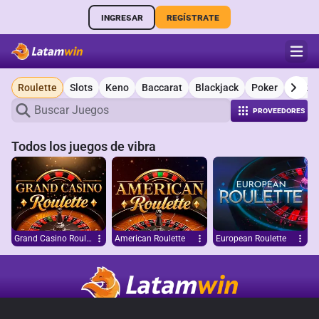
INGRESAR
REGÍSTRATE
Roulette
Slots
Keno
Baccarat
Blackjack
Poker
Otros
PROVEEDORES
Todos los juegos de vibra
Grand Casino Roulette
American Roulette
European Roulette