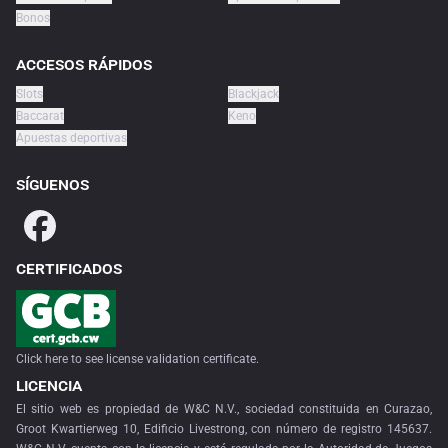
Bonos
ACCESOS RÁPIDOS
Slots
Blackjack
Baccarat
Keno
Apuestas deportivas
SÍGUENOS
CERTIFICADOS
Click here to see license validation certificate.
Licencia
El sitio web es propiedad de W&C N.V., sociedad constituida en Curazao,
Groot Kwartierweg 10, Edificio Livestrong, con número de registro 145637.