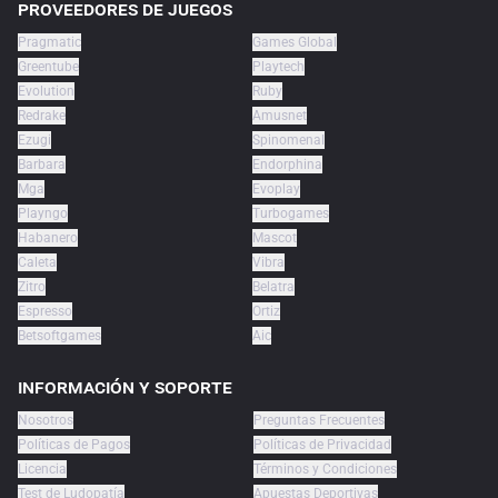
PROVEEDORES DE JUEGOS
Pragmatic
Games Global
Greentube
Playtech
Evolution
Ruby
Redrake
Amusnet
Ezugi
Spinomenal
Barbara
Endorphina
Mga
Evoplay
Playngo
Turbogames
Habanero
Mascot
Caleta
Vibra
Zitro
Belatra
Espresso
Ortiz
Betsoftgames
Aic
INFORMACIÓN Y SOPORTE
Nosotros
Preguntas Frecuentes
Políticas de Pagos
Políticas de Privacidad
Licencia
Términos y Condiciones
Test de Ludopatía
Apuestas Deportivas