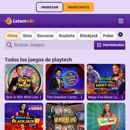
INGRESAR
REGÍSTRATE
Otros
Slots
Baccarat
Roulette
Blackjack
Poker
PROVEEDORES
Todos los juegos de playtech
Spin A Win Wild Live
The Greatest Cards Show Live
Mega Fire Blaze Lucky Ball Brasileiro Live