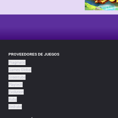
Gnaw'n Gold
PROVEEDORES DE JUEGOS
Pragmatic
Games Global
Greentube
Track n' Gold
Playtech
Evolution
Ruby
Redrake