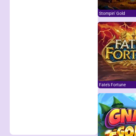
Stompin’ Gold
Fate's Fortune