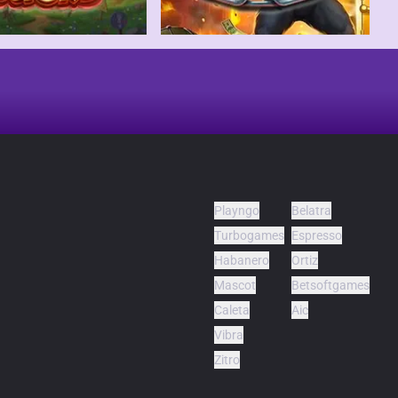
ven More Bucks
Primal Rampage
Playngo
Belatra
Turbogames
Espresso
Habanero
Ortiz
rror II
Manta Mayhem
Mascot
Betsoftgames
Caleta
Aic
Vibra
Zitro