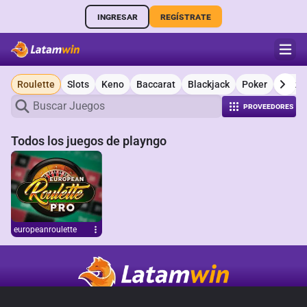
INGRESAR
REGÍSTRATE
Roulette
Slots
Keno
Baccarat
Blackjack
Poker
Otros
PROVEEDORES
Todos los juegos de playngo
europeanroulette