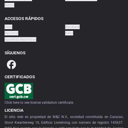
Bonos
ACCESOS RÁPIDOS
Slots
Blackjack
Baccarat
Keno
Apuestas deportivas
SÍGUENOS
CERTIFICADOS
Click here to see license validation certificate.
Licencia
El sitio web es propiedad de W&C N.V., sociedad constituida en Curazao,
Groot Kwartierweg 10, Edificio Livestrong, con número de registro 145637.