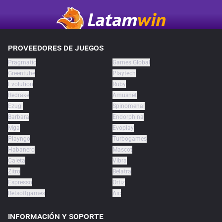
PROVEEDORES DE JUEGOS
Pragmatic
Games Global
Greentube
Playtech
Evolution
Ruby
Redrake
Amusnet
Ezugi
Spinomenal
Barbara
Endorphina
Mga
Evoplay
Playngo
Turbogames
Habanero
Mascot
Caleta
Vibra
Zitro
Belatra
Espresso
Ortiz
Betsoftgames
Aic
INFORMACIÓN Y SOPORTE