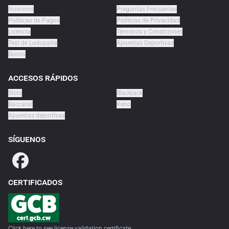
Nosotros
Preguntas Frecuentes
Políticas de Pagos
Políticas de Privacidad
Licencia
Términos y Condiciones
Test de Ludopatía
Apuestas Deportivas
Bonos
ACCESOS RÁPIDOS
Slots
Blackjack
Baccarat
Keno
Apuestas deportivas
SÍGUENOS
CERTIFICADOS
Click here to see license validation certificate.