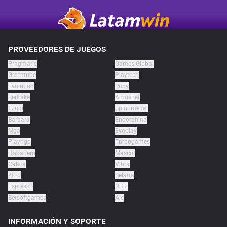
PROVEEDORES DE JUEGOS
Pragmatic
Games Global
Greentube
Playtech
Evolution
Ruby
Redrake
Amusnet
Ezugi
Spinomenal
Barbara
Endorphina
Mga
Evoplay
Playngo
Turbogames
Habanero
Mascot
Caleta
Vibra
Zitro
Belatra
Espresso
Ortiz
Betsoftgames
Aic
INFORMACIÓN Y SOPORTE