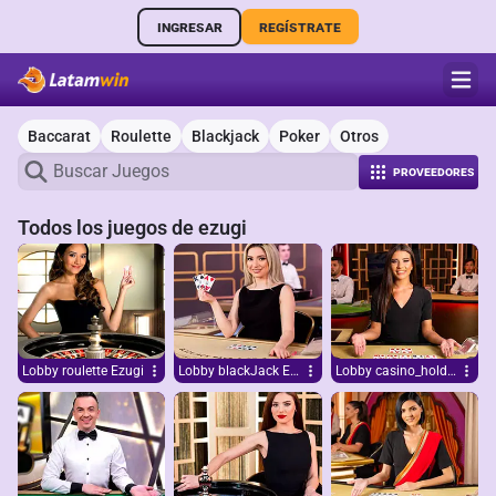
INGRESAR
REGÍSTRATE
Baccarat
Roulette
Blackjack
Poker
Otros
PROVEEDORES
Todos los juegos de ezugi
Lobby roulette Ezugi
Lobby blackJack Ezugi
Lobby casino_holdem Ezugi