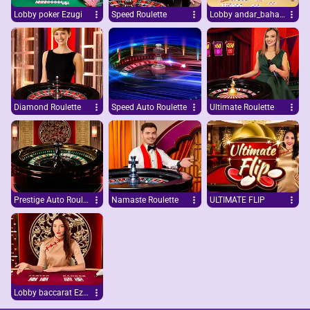
Lobby poker Ezugi
Speed Roulette
Lobby andar_bahar Ezugi
Diamond Roulette
Speed Auto Roulette
Ultimate Roulette
Prestige Auto Roulette
Namaste Roulette
ULTIMATE FLIP
Lobby baccarat Ezugi