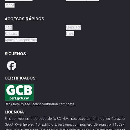
Bonos
ACCESOS RÁPIDOS
Slots
Blackjack
Baccarat
Keno
Apuestas deportivas
SÍGUENOS
CERTIFICADOS
Click here to see license validation certificate.
Licencia
El sitio web es propiedad de W&C N.V., sociedad constituida en Curazao,
Groot Kwartierweg 10, Edificio Livestrong, con número de registro 145637.