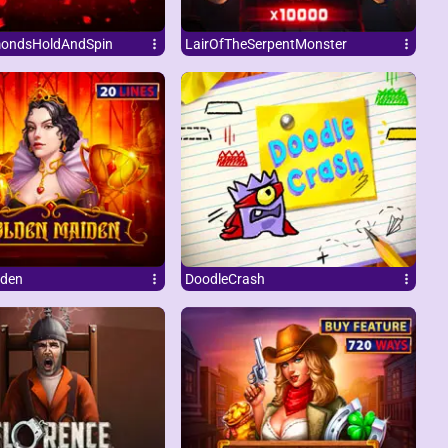
mondsHoldAndSpin
LairOfTheSerpentMonster
iden
DoodleCrash