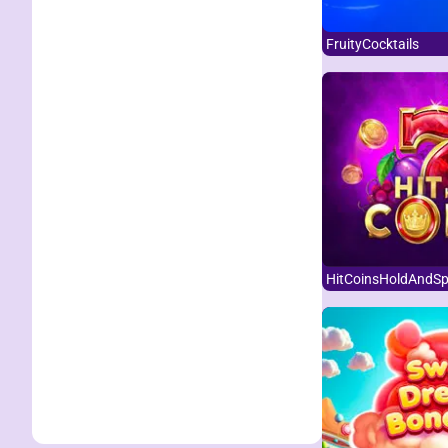
FruityCocktails
HitCoinsHoldAndSp