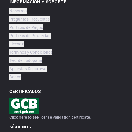
INFORMACIÓN Y SOPORTE
Nosotros
Preguntas Frecuentes
FruitsAndPumpkin
Políticas de Pagos
Políticas de Privacidad
Licencia
Términos y Condiciones
Test de Ludopatía
Apuestas Deportivas
Bonos
CERTIFICADOS
Click here to see license validation certificate.
SÍGUENOS