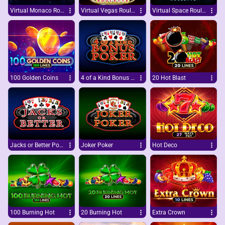
Virtual Monaco Roulette
Virtual Vegas Roulette
Virtual Space Roulette
100 Golden Coins
4 of a Kind Bonus Poker
20 Hot Blast
Jacks or Better Poker
Joker Poker
Hot Deco
100 Burning Hot
20 Burning Hot
Extra Crown