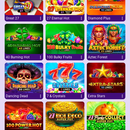
Great 27
27 Eternal Hot
Diamond Plus
40 Burning Hot
100 Bulky Fruits
Aztec Forest
Dancing Dead
7 & Crystals
Extra Stars