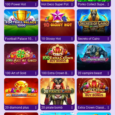
100 Power Hot
Hot Deco Super Pot
Porko Collect Super Pot
Football Palace 1000
10 Glossy Hot
Secrets of Cairo
100 Art of Gold
100 Extra Crown Buy Bonus
20 vampire beast
20 diamond plus
20 pirate bomb
Extra Crown Classic Buy Bonus