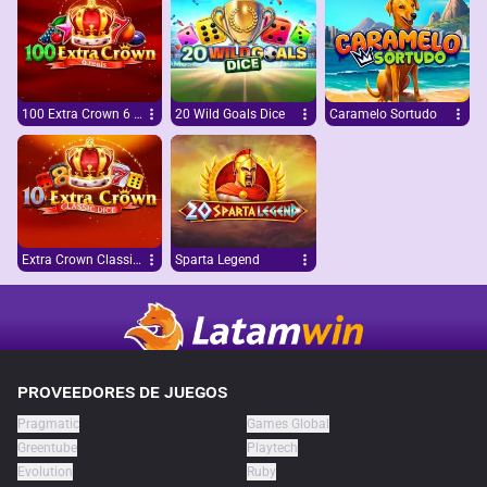
100 Extra Crown 6 Reels
20 Wild Goals Dice
Caramelo Sortudo
Extra Crown Classic Dice
Sparta Legend
PROVEEDORES DE JUEGOS
Pragmatic
Games Global
Greentube
Playtech
Evolution
Ruby