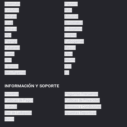
Greentube
Playtech
Evolution
Ruby
Redrake
Amusnet
Ezugi
Spinomenal
Barbara
Endorphina
Mga
Evoplay
Playngo
Turbogames
Habanero
Mascot
Caleta
Vibra
Zitro
Belatra
Espresso
Ortiz
Betsoftgames
Aic
INFORMACIÓN Y SOPORTE
Nosotros
Preguntas Frecuentes
Políticas de Pagos
Políticas de Privacidad
Licencia
Términos y Condiciones
Test de Ludopatía
Apuestas Deportivas
Bonos