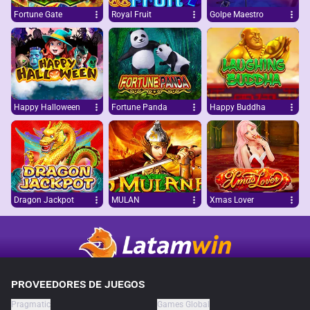
Fortune Gate
Royal Fruit
Golpe Maestro
Happy Halloween
Fortune Panda
Happy Buddha
Dragon Jackpot
MULAN
Xmas Lover
PROVEEDORES DE JUEGOS
Pragmatic
Games Global