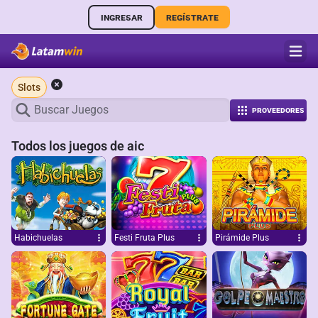
INGRESAR
REGÍSTRATE
Slots
PROVEEDORES
Todos los juegos de aic
Habichuelas
Festi Fruta Plus
Pirámide Plus