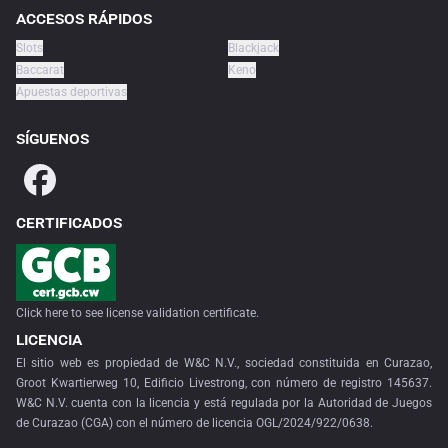
ACCESOS RÁPIDOS
Slots
Blackjack
Baccarat
Keno
Apuestas deportivas
SÍGUENOS
CERTIFICADOS
Click here to see license validation certificate.
Licencia
El sitio web es propiedad de W&C N.V., sociedad constituida en Curazao,
Groot Kwartierweg 10, Edificio Livestrong, con número de registro 145637.
W&C N.V. cuenta con la licencia y está regulada por la Autoridad de Juegos
de Curazao (CGA) con el número de licencia OGL/2024/922/0638.