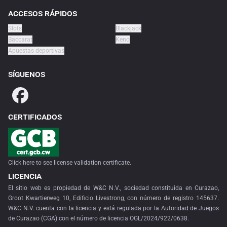
ACCESOS RÁPIDOS
Slots
Blackjack
Baccarat
Keno
Apuestas deportivas
SÍGUENOS
CERTIFICADOS
Click here to see license validation certificate.
Licencia
El sitio web es propiedad de W&C N.V., sociedad constituida en Curazao,
Groot Kwartierweg 10, Edificio Livestrong, con número de registro 145637.
W&C N.V. cuenta con la licencia y está regulada por la Autoridad de Juegos
de Curazao (CGA) con el número de licencia OGL/2024/922/0638.