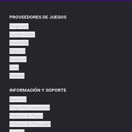
PROVEEDORES DE JUEGOS
Pragmatic
Games Global
Greentube
Playtech
Evolution
Ruby
Redrake
INFORMACIÓN Y SOPORTE
Nosotros
Preguntas Frecuentes
Políticas de Pagos
Políticas de Privacidad