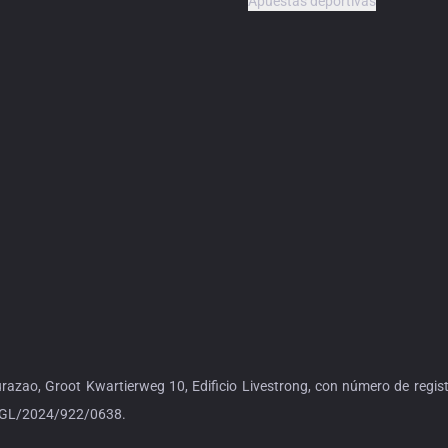
Apuestas deportivas
razao, Groot Kwartierweg 10, Edificio Livestrong, con número de regist
 OGL/2024/922/0638.