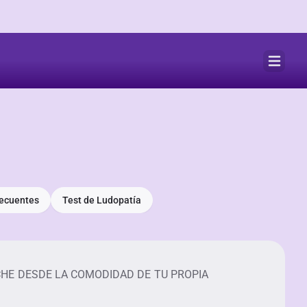
recuentes
Test de Ludopatía
CHE DESDE LA COMODIDAD DE TU PROPIA