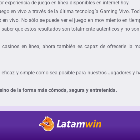
experiencia de juego en línea disponibles en internet hoy.
juego en vivo a través de la última tecnología Gaming Vivo. Tod
do en vivo. No sólo se puede ver el juego en movimiento en tiemp
l saber que estos resultados son totalmente auténticos y no so
casinos en línea, ahora también es capaz de ofrecerle la má
an eficaz y simple como sea posible para nuestros Jugadores y
asino de la forma más cómoda, segura y entretenida.